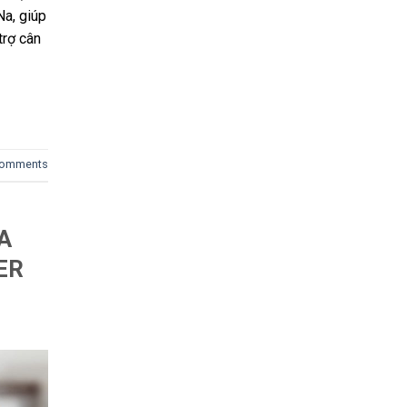
Na, giúp
trợ cân
omments
A
ER