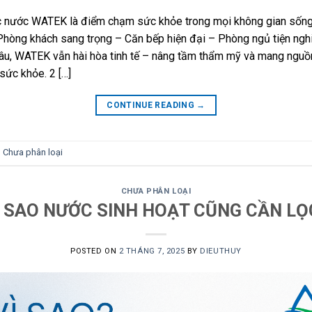
c nước WATEK là điểm chạm sức khỏe trong mọi không gian sốn
Phòng khách sang trọng – Căn bếp hiện đại – Phòng ngủ tiện ngh
âu, WATEK vẫn hài hòa tinh tế – nâng tầm thẩm mỹ và mang ngu
 sức khỏe. 2 […]
CONTINUE READING
→
n
Chưa phân loại
CHƯA PHÂN LOẠI
Ì SAO NƯỚC SINH HOẠT CŨNG CẦN LỌ
POSTED ON
2 THÁNG 7, 2025
BY
DIEUTHUY