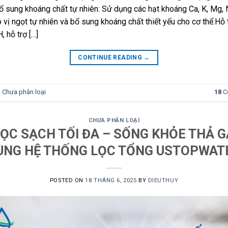
 sung khoáng chất tự nhiên: Sử dụng các hạt khoáng Ca, K, Mg, 
 vị ngọt tự nhiên và bổ sung khoáng chất thiết yếu cho cơ thể.Hỗ 
, hỗ trợ […]
CONTINUE READING
→
n
Chưa phân loại
18
C
CHƯA PHÂN LOẠI
LỌC SẠCH TỐI ĐA – SỐNG KHỎE THẢ G
ÙNG HỆ THỐNG LỌC TỔNG USTOPWAT
POSTED ON
18 THÁNG 6, 2025
BY
DIEUTHUY