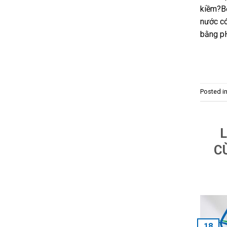
kiềm?Bổ
nước có
bằng pH
Posted i
C
18