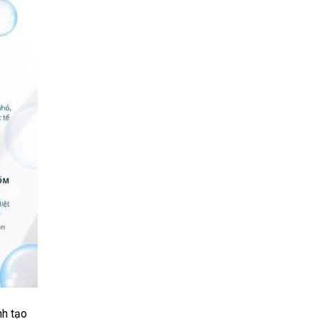
nh tạo