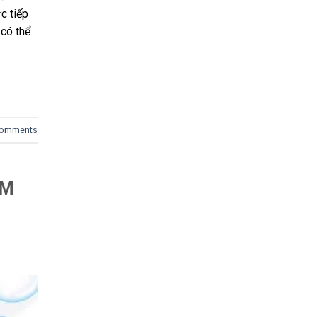
c tiếp
 có thể
omments
ỀM