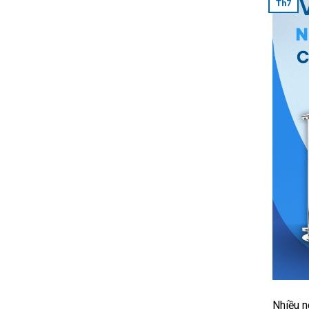
Th7
Nhiều n