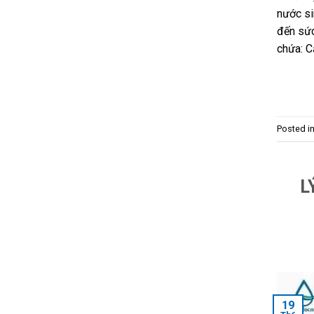
nước si
đến sức
chứa: Cặ
Posted i
L
19