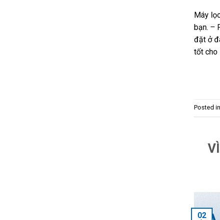
Máy lọ
bạn. – 
đặt ở đ
tốt cho
Posted i
V
02