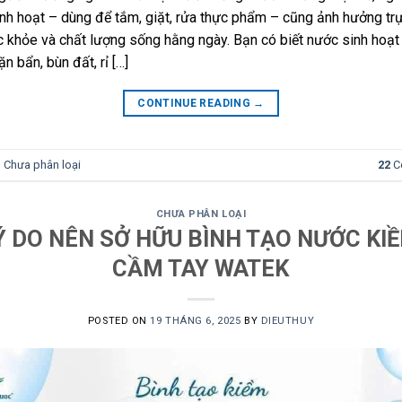
nh hoạt – dùng để tắm, giặt, rửa thực phẩm – cũng ảnh hưởng trự
 khỏe và chất lượng sống hằng ngày. Bạn có biết nước sinh hoạt
n bẩn, bùn đất, rỉ […]
CONTINUE READING
→
n
Chưa phân loại
22
C
CHƯA PHÂN LOẠI
Ý DO NÊN SỞ HỮU BÌNH TẠO NƯỚC KI
CẦM TAY WATEK
POSTED ON
19 THÁNG 6, 2025
BY
DIEUTHUY