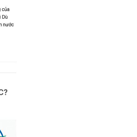
g của
i Dù
ồn nước
C?