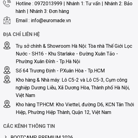
Hotline : 0972013999 | Nhánh 1: Tư vấn | Nhánh 2: Bảo
hành | Nhánh 3: Đơn hàng
Email : info@euromade.vn
ĐỊA CHỈ LIÊN HỆ
Trụ sở chính & Showroom Hà Nội: Tòa nhà Thế Giới Lọc
Nước - SH16 - Khu Starlake - Đường Xuân Tảo -
Phường Xuân Đỉnh - Tp.Hà Nội
Số 64 Trương Định - P.Xuân Hòa - Tp.HCM
Kho hàng & Nhà máy: Lô C5-2 và Lô C5-3, Cụm công
nghiệp Dương Liễu, Xã Dương Hòa, Thành phố Hà Nội,
Việt Nam
Kho hàng TP.HCM: Kho Viettel, đường D6, KCN Tân Thới
Hiệp, Phường Hiệp Thành, Quận 12, Việt Nam
CÁC KÊNH THÔNG TIN
BOOTCAMP PREMIUM 2026