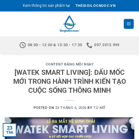
Skip
THEGIOILOCNUOC.VN
Xem thông tin sản phẩm tại
to
content
08:00 - 12:00 & 13:30 - 17:30
097.2013.999
CONTENT ĐĂNG MỖI NGÀY
[WATEK SMART LIVING]: DẤU MỐC
MỚI TRONG HÀNH TRÌNH KIẾN TẠO
CUỘC SỐNG THÔNG MINH
POSTED ON
23 THÁNG 6, 2026
BY
TÚ MỠ
23
Th6