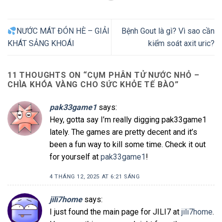
NƯỚC MÁT ĐÓN HÈ – GIẢI
Bệnh Gout là gì? Vì sao cần
KHÁT SẢNG KHOÁI
kiểm soát axit uric?
11 THOUGHTS ON “
CỤM PHÂN TỬ NƯỚC NHỎ –
CHÌA KHÓA VÀNG CHO SỨC KHỎE TẾ BÀO
”
pak33game1
says:
Hey, gotta say I’m really digging pak33game1
lately. The games are pretty decent and it’s
been a fun way to kill some time. Check it out
for yourself at
pak33game1
!
4 THÁNG 12, 2025 AT 6:21 SÁNG
jili7home
says:
I just found the main page for JILI7 at
jili7home
.