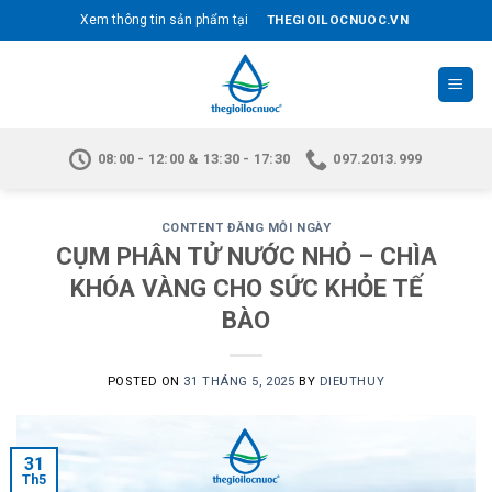
Skip
THEGIOILOCNUOC.VN
Xem thông tin sản phẩm tại
to
content
08:00 - 12:00 & 13:30 - 17:30
097.2013.999
CONTENT ĐĂNG MỖI NGÀY
CỤM PHÂN TỬ NƯỚC NHỎ – CHÌA
KHÓA VÀNG CHO SỨC KHỎE TẾ
BÀO
POSTED ON
31 THÁNG 5, 2025
BY
DIEUTHUY
31
Th5