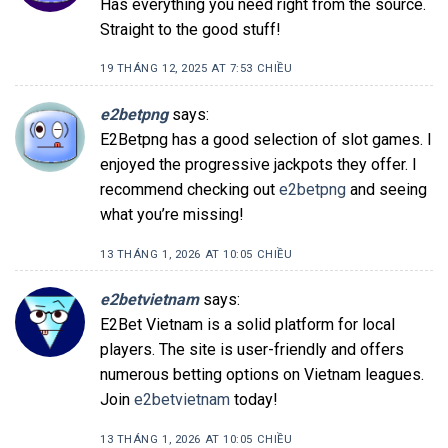
Has everything you need right from the source.
Straight to the good stuff!
19 THÁNG 12, 2025 AT 7:53 CHIỀU
e2betpng
says:
E2Betpng has a good selection of slot games. I
enjoyed the progressive jackpots they offer. I
recommend checking out
e2betpng
and seeing
what you’re missing!
13 THÁNG 1, 2026 AT 10:05 CHIỀU
e2betvietnam
says:
E2Bet Vietnam is a solid platform for local
players. The site is user-friendly and offers
numerous betting options on Vietnam leagues.
Join
e2betvietnam
today!
13 THÁNG 1, 2026 AT 10:05 CHIỀU