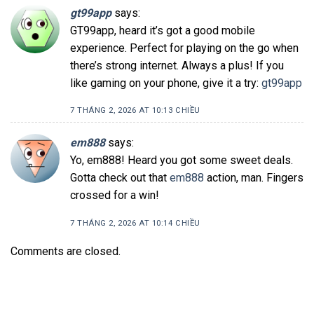
gt99app
says:
GT99app, heard it’s got a good mobile
experience. Perfect for playing on the go when
there’s strong internet. Always a plus! If you
like gaming on your phone, give it a try:
gt99app
7 THÁNG 2, 2026 AT 10:13 CHIỀU
em888
says:
Yo, em888! Heard you got some sweet deals.
Gotta check out that
em888
action, man. Fingers
crossed for a win!
7 THÁNG 2, 2026 AT 10:14 CHIỀU
Comments are closed.