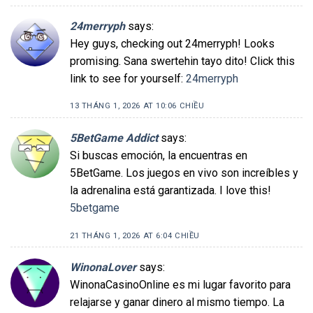
24merryph
says:
Hey guys, checking out 24merryph! Looks
promising. Sana swertehin tayo dito! Click this
link to see for yourself:
24merryph
13 THÁNG 1, 2026 AT 10:06 CHIỀU
5BetGame Addict
says:
Si buscas emoción, la encuentras en
5BetGame. Los juegos en vivo son increíbles y
la adrenalina está garantizada. I love this!
5betgame
21 THÁNG 1, 2026 AT 6:04 CHIỀU
WinonaLover
says:
WinonaCasinoOnline es mi lugar favorito para
relajarse y ganar dinero al mismo tiempo. La