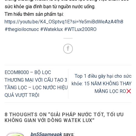
sức khỏe gia đình bạn từ nguồn nước uống.
Tìm hiểu thêm sản phẩm tại:
https://youtu.be/K4_OSptvq1E?si=Ye5miBdWeAzA4fh8
#thegioilocnuoc
#Wateklux
#WTLux200RO
ECOM8000 – BỘ LỌC
Top 1 điều gây hại cho sức
THƯƠNG MẠI VỚI CẤU TẠO 3
khỏe: 15 NĂM KHÔNG THAY
TẦNG LỌC – LỌC NƯỚC HIỆU
MÀNG LỌC RO
QUẢ VƯỢT TRỘI
8 THOUGHTS ON “
GIẢI PHÁP NƯỚC TỐT, TỐI ƯU
KHÔNG GIAN VỚI DÒNG WATEK LUX
”
bn55gameapk
says: