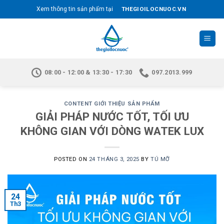
Skip
THEGIOILOCNUOC.VN
Xem thông tin sản phẩm tại
to
content
08:00 - 12:00 & 13:30 - 17:30
097.2013.999
CONTENT GIỚI THIỆU SẢN PHẨM
GIẢI PHÁP NƯỚC TỐT, TỐI ƯU
KHÔNG GIAN VỚI DÒNG WATEK LUX
POSTED ON
24 THÁNG 3, 2025
BY
TÚ MỠ
24
Th3