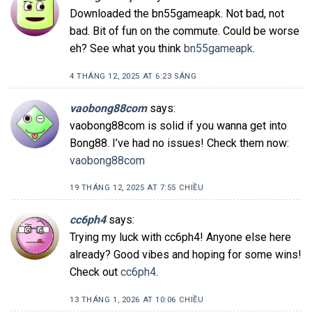
Downloaded the bn55gameapk. Not bad, not
bad. Bit of fun on the commute. Could be worse
eh? See what you think
bn55gameapk
.
4 THÁNG 12, 2025 AT 6:23 SÁNG
vaobong88com
says:
vaobong88com is solid if you wanna get into
Bong88. I’ve had no issues! Check them now:
vaobong88com
19 THÁNG 12, 2025 AT 7:55 CHIỀU
cc6ph4
says:
Trying my luck with cc6ph4! Anyone else here
already? Good vibes and hoping for some wins!
Check out
cc6ph4
.
13 THÁNG 1, 2026 AT 10:06 CHIỀU