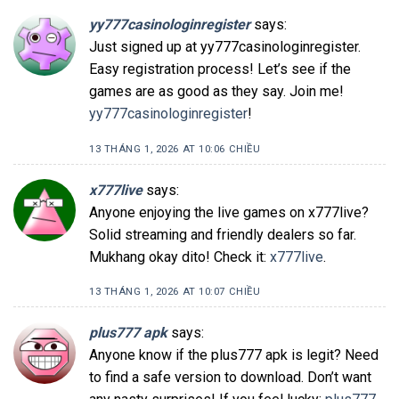
yy777casinologinregister
says:
Just signed up at yy777casinologinregister.
Easy registration process! Let’s see if the
games are as good as they say. Join me!
yy777casinologinregister
!
13 THÁNG 1, 2026 AT 10:06 CHIỀU
x777live
says:
Anyone enjoying the live games on x777live?
Solid streaming and friendly dealers so far.
Mukhang okay dito! Check it:
x777live
.
13 THÁNG 1, 2026 AT 10:07 CHIỀU
plus777 apk
says:
Anyone know if the plus777 apk is legit? Need
to find a safe version to download. Don’t want