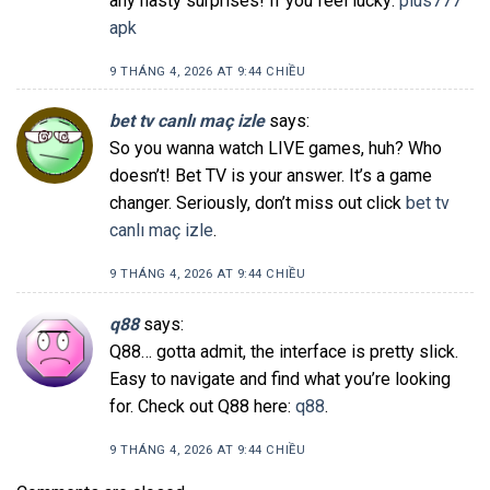
any nasty surprises! If you feel lucky:
plus777
apk
9 THÁNG 4, 2026 AT 9:44 CHIỀU
bet tv canlı maç izle
says:
So you wanna watch LIVE games, huh? Who
doesn’t! Bet TV is your answer. It’s a game
changer. Seriously, don’t miss out click
bet tv
canlı maç izle
.
9 THÁNG 4, 2026 AT 9:44 CHIỀU
q88
says:
Q88… gotta admit, the interface is pretty slick.
Easy to navigate and find what you’re looking
for. Check out Q88 here:
q88
.
9 THÁNG 4, 2026 AT 9:44 CHIỀU