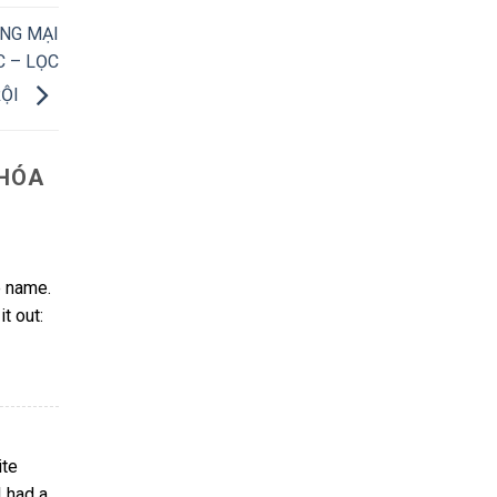
NG MẠI
C – LỌC
RỘI
 HÓA
e name.
t out:
ite
 had a