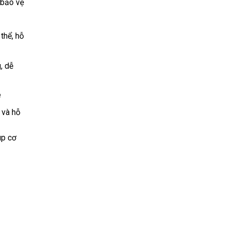
 bảo vệ
thể, hỗ
, dễ
e
 và hỗ
úp cơ