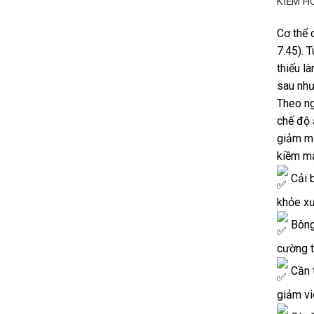
KIỀM H
Cơ thể 
7.45). 
thiếu l
sau như
Theo ng
chế độ 
giảm mấ
kiềm m
Cải b
khỏe xư
Bông 
cường t
Cần t
giảm vi