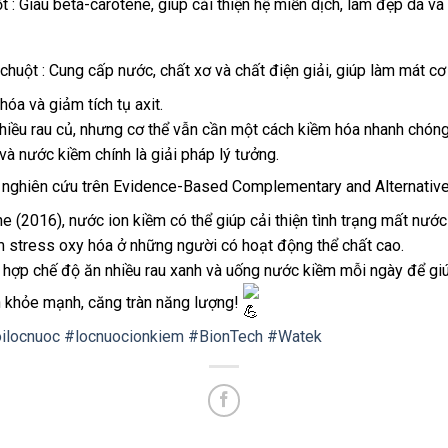
t : Giàu beta-carotene, giúp cải thiện hệ miễn dịch, làm đẹp da và
huột : Cung cấp nước, chất xơ và chất điện giải, giúp làm mát cơ 
 hóa và giảm tích tụ axit.
hiều rau củ, nhưng cơ thể vẫn cần một cách kiềm hóa nhanh chóng
và nước kiềm chính là giải pháp lý tưởng.
 nghiên cứu trên Evidence-Based Complementary and Alternativ
e (2016), nước ion kiềm có thể giúp cải thiện tình trạng mất nước
m stress oxy hóa ở những người có hoạt động thể chất cao.
 hợp chế độ ăn nhiều rau xanh và uống nước kiềm mỗi ngày để gi
n khỏe mạnh, căng tràn năng lượng!
oilocnuoc
#locnuocionkiem
#BionTech
#Watek