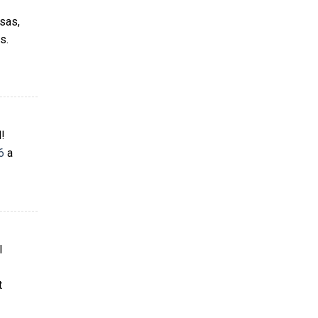
sas,
s.
d!
6
a
I
t