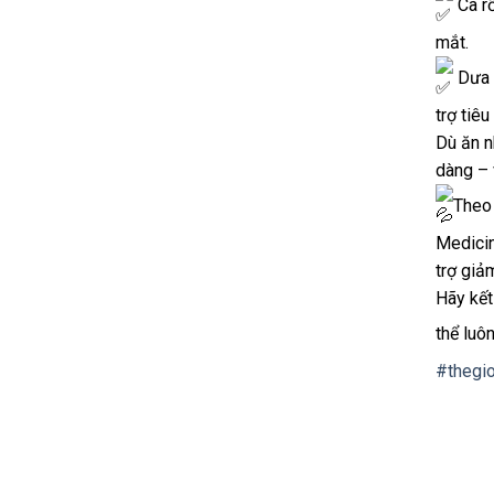
Cà rố
mắt.
Dưa c
trợ tiêu
Dù ăn n
dàng – 
Theo
Medicin
trợ giả
Hãy kết
thể luô
#thegi