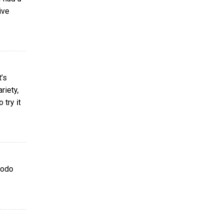
ive
’s
riety,
 try it
todo