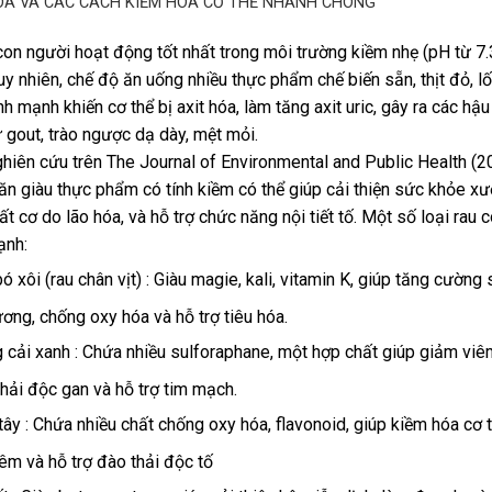
ÓA VÀ CÁC CÁCH KIỀM HÓA CƠ THỂ NHANH CHÓNG
con người hoạt động tốt nhất trong môi trường kiềm nhẹ (pH từ 7
Tuy nhiên, chế độ ăn uống nhiều thực phẩm chế biến sẵn, thịt đỏ, l
ành mạnh khiến cơ thể bị axit hóa, làm tăng axit uric, gây ra các hậ
 gout, trào ngược dạ dày, mệt mỏi.
hiên cứu trên The Journal of Environmental and Public Health (2
ăn giàu thực phẩm có tính kiềm có thể giúp cải thiện sức khỏe xư
t cơ do lão hóa, và hỗ trợ chức năng nội tiết tố. Một số loại rau c
ạnh:
ó xôi (rau chân vịt) : Giàu magie, kali, vitamin K, giúp tăng cường
ơng, chống oxy hóa và hỗ trợ tiêu hóa.
cải xanh : Chứa nhiều sulforaphane, một hợp chất giúp giảm viê
hải độc gan và hỗ trợ tim mạch.
ây : Chứa nhiều chất chống oxy hóa, flavonoid, giúp kiềm hóa cơ t
êm và hỗ trợ đào thải độc tố