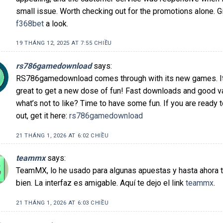
small issue. Worth checking out for the promotions alone. G
f368bet
a look.
19 THÁNG 12, 2025 AT 7:55 CHIỀU
rs786gamedownload
says:
RS786gamedownload comes through with its new games. It
great to get a new dose of fun! Fast downloads and good va
what’s not to like? Time to have some fun. If you are ready to
out, get it here:
rs786gamedownload
21 THÁNG 1, 2026 AT 6:02 CHIỀU
teammx
says:
TeamMX, lo he usado para algunas apuestas y hasta ahora 
bien. La interfaz es amigable. Aquí te dejo el link
teammx
.
21 THÁNG 1, 2026 AT 6:03 CHIỀU