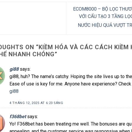
ECOM8000 – BỘ LỌC THƯƠ
VỚI CẤU TẠO 3 TẦNG LỌ
NƯỚC HIỆU QUẢ VƯỢT T
OUGHTS ON “
KIỀM HÓA VÀ CÁC CÁCH KIỀM
THỂ NHANH CHÓNG
”
gi88
says:
gi88, huh? The name’s catchy. Hoping the site lives up to th
Ease of use is key for me. Anyone have experience? Check i
gi88
4 THÁNG 12, 2025 AT 6:23 SÁNG
f368bet
says:
Yo! F368bet has been treating me well. The bonuses are qu
appealing, and the customer service was responsive when I