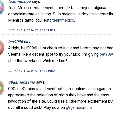
teammexico
says:
TeamMexico, esta decente, pero le falta mejorar algunas co
especialmente en la app. Si lo mejoran, le doy cinco estrella
Mientras tanto, aquí está
teammexico
.
21 THÁNG 1, 2026 AT 6:03 CHIỀU
bet9096
says:
Alright, bet9096! Just checked it out and I gotta say, not ba
Seems like a decent spot to try your luck. I’m giving
bet909
shot this weekend. Wish me luck!
30 THÁNG 1, 2026 AT 3:49 CHIỀU
g9gamecasino
says:
G9GameCasino is a decent option for online casino games. 
appreciated the selection of slots they have and the easy
navigation of the site. Could use a little more excitement bu
overall a solid pick! Play now on
g9gamecasino
.