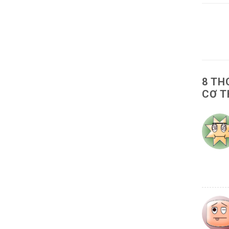
8 TH
CƠ 