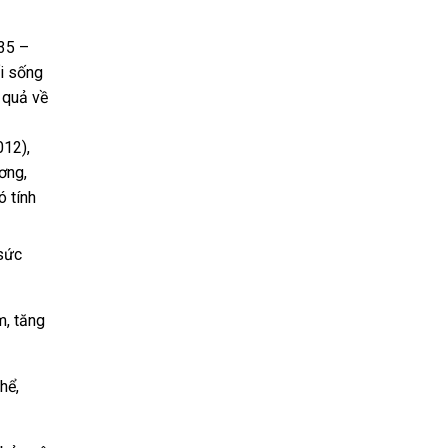
.35 –
ối sống
u quả về
012),
ơng,
ó tính
 sức
m, tăng
hể,