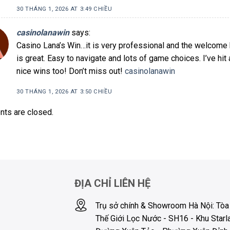
30 THÁNG 1, 2026 AT 3:49 CHIỀU
casinolanawin
says:
Casino Lana’s Win…it is very professional and the welcome
is great. Easy to navigate and lots of game choices. I’ve hit
nice wins too! Don’t miss out!
casinolanawin
30 THÁNG 1, 2026 AT 3:50 CHIỀU
ts are closed.
ĐỊA CHỈ LIÊN HỆ
Trụ sở chính & Showroom Hà Nội: Tòa
Thế Giới Lọc Nước - SH16 - Khu Starl